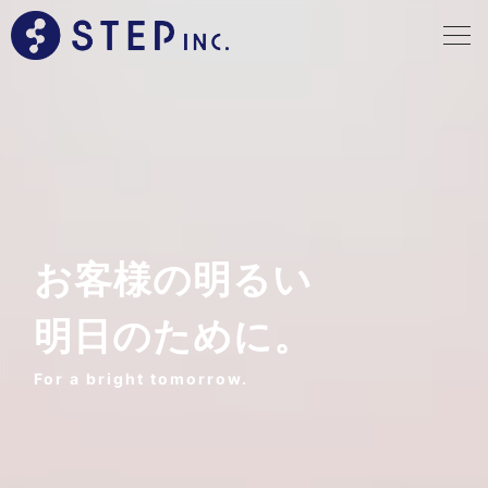
ホーム
会社案内
企業向け
お客様の明るい
求職者向け
明日のために。
採用情報
For a bright tomorrow.
お知らせ
お問合せ